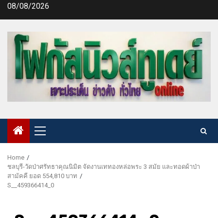
Skip
08/08/2026
to
content
Primary
Menu
Home
ชลบุรี-วัดป่าศรัทธาคุณนิมิต จัดงานเททองหล่อพระ 3 สมัย และทอดผ้าป่า
สามัคคี ยอด 554,810 บาท
S__459366414_0