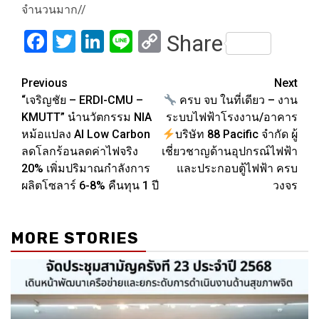
จำนวนมาก//
Facebook
Twitter
LinkedIn
Line
Copy
Share
Link
Post
Previous
Next
“เจริญชัย – ERDI-CMU –
ครบ จบ ในที่เดียว – งาน
navigation
KMUTT” นำนวัตกรรม NIA
ระบบไฟฟ้าโรงงาน/อาคาร
หม้อแปลง AI Low Carbon
บริษัท 88 Pacific จำกัด ผู้
ลดโลกร้อนลดค่าไฟจริง
เชี่ยวชาญด้านอุปกรณ์ไฟฟ้า
20% เพิ่มปริมาณกำลังการ
และประกอบตู้ไฟฟ้า ครบ
ผลิตโซลาร์ 6-8% คืนทุน 1 ปี
วงจร
MORE STORIES