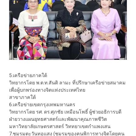
5.เครือข่ายภาคใต้
วิทยากรโดย พ.ต.ท.สันติ ลามะ ที่ปรึกษาเครือข่ายสมาคม
เพื่อผู้บกพร่องทางจิตแห่งประเทศไทย
สาขาภาคใต้
6.เครือข่ายเขตกรุงเทพมหานคร
วิทยากรโดย รศ. ดร.ศุภชัย เหมือนโพธิ์ ผู้ช่วยอธิการบดี
ฝ่ายวางแผนยุทธศาสตร์และพัฒนาคุณภาพชีวิต
มหาวิทยาลัยเกษตรศาสตร์ วิททยาเขตกำแพงเสน
7.ชมรมตะวันทอแสง (ชมรมของคนพิการทางจิตโดยคน