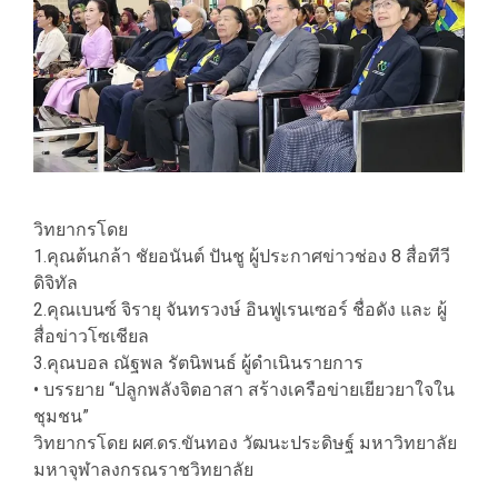
วิทยากรโดย
1.คุณต้นกล้า ชัยอนันต์ ปันชู ผู้ประกาศข่าวช่อง 8 สื่อทีวี
ดิจิทัล
2.คุณเบนซ์ จิรายุ จันทรวงษ์ อินฟูเรนเซอร์ ชื่อดัง และ ผู้
สื่อข่าวโซเชียล
3.คุณบอล ณัฐพล รัตนิพนธ์ ผู้ดำเนินรายการ
• บรรยาย “ปลูกพลังจิตอาสา สร้างเครือข่ายเยียวยาใจใน
ชุมชน”
วิทยากรโดย ผศ.ดร.ขันทอง วัฒนะประดิษฐ์ มหาวิทยาลัย
มหาจุฬาลงกรณราชวิทยาลัย