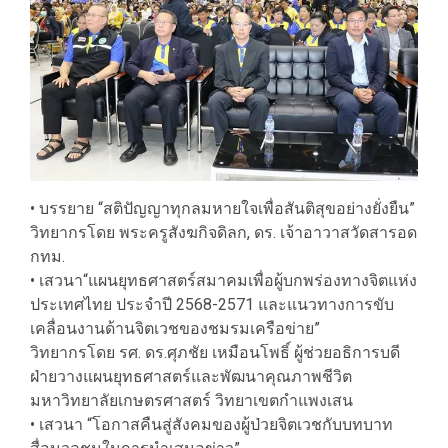
• บรรยาย “สติปัญญาทุกลมหายใจเพื่อสันติสุขอย่างยั่งยืน”
วิทยากรโดย พระครูสังฆกิจดิลก, ดร. เจ้าอาวาสวัดสารอด
กทม.
• เสวนา“แผนยุทธศาสตร์สมาคมเพื่อผู้บกพร่องทางจิตแห่ง
ประเทศไทย ประจำปี 2568-2571 และแนวทางการขับ
เคลื่อนงานด้านจิตเวชของชมรมเครือข่าย”
วิทยากรโดย รศ. ดร.ศุภชัย เหมือนโพธิ์ ผู้ช่วยอธิการบดี
ฝ่ายวางแผนยุทธศาสตร์และพัฒนาคุณภาพชีวิต
มหาวิทยาลัยเกษตรศาสตร์ วิทยาเขตกำแพงเสน
• เสวนา “โอกาสคืนสู่สังคมของผู้ป่วยจิตเวชกับบทบาท