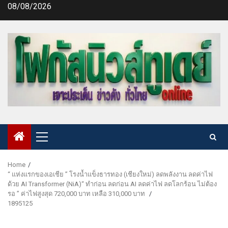
Skip
08/08/2026
to
content
Primary
Menu
Home
“ แห่งแรกของเอเชีย ” โรงน้ำแข็งธารทอง (เชียงใหม่) ลดพลังงาน ลดค่าไฟ
ด้วย AI Transformer (NiA)“ ทำก่อน ลดก่อน AI ลดค่าไฟ ลดโลกร้อน ไม่ต้อง
รอ ” ค่าไฟสูงสุด 720,000 บาท เหลือ 310,000 บาท
1895125