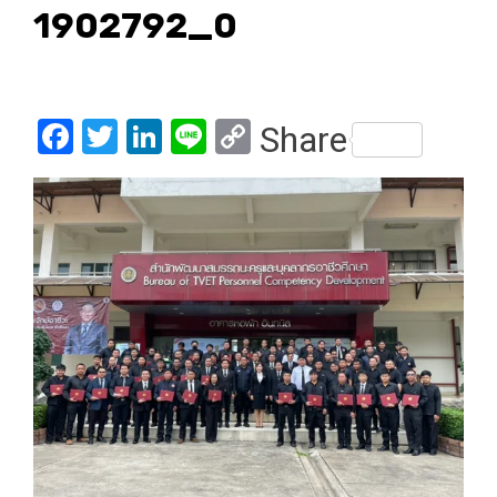
1902792_0
Facebook
Twitter
LinkedIn
Line
Copy
Share
Link