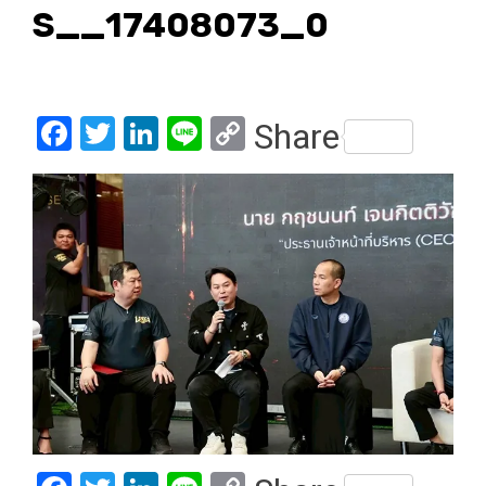
S__17408073_0
Facebook
Twitter
LinkedIn
Line
Copy
Share
Link