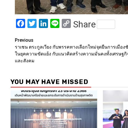
Facebook
Twitter
LinkedIn
Line
Copy
Share
Link
Post
Previous
ราเชน ตระกูลเวียง กับพรรคทางเลือกใหม่จุดยืนการเมืองช
navigation
ในยุคความขัดแย้ง กับแนวคิดสร้างความมั่นคงทั้งเศรษฐกิ
และสังคม
YOU MAY HAVE MISSED