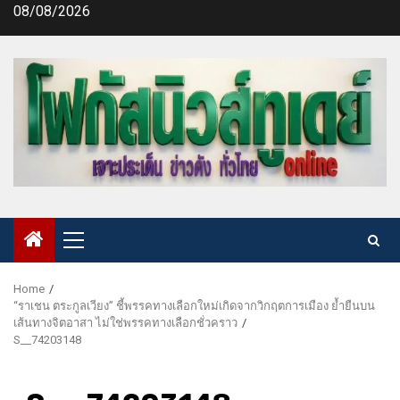
Skip
08/08/2026
to
content
Primary
Menu
Home
“ราเชน ตระกูลเวียง” ชี้พรรคทางเลือกใหม่เกิดจากวิกฤตการเมือง ย้ำยืนบน
เส้นทางจิตอาสา ไม่ใช่พรรคทางเลือกชั่วคราว
S__74203148