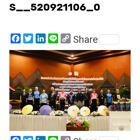
S__520921106_0
Facebook
Twitter
LinkedIn
Line
Copy
Share
Link