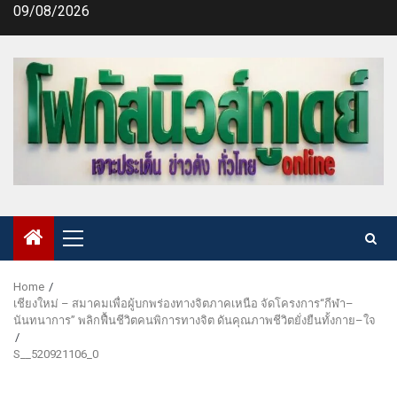
Skip
09/08/2026
to
content
Primary
Menu
Home
เชียงใหม่ – สมาคมเพื่อผู้บกพร่องทางจิตภาคเหนือ จัดโครงการ“กีฬา–
นันทนาการ” พลิกฟื้นชีวิตคนพิการทางจิต ดันคุณภาพชีวิตยั่งยืนทั้งกาย–ใจ
S__520921106_0