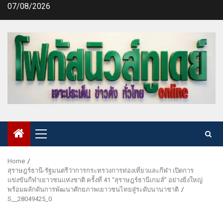
Skip
07/08/2026
to
content
Primary
Menu
Home
สุราษฎร์ธานี-รัฐมนตรีว่าการกระทรวงการท่องเที่ยวและกีฬา เปิดการ
แข่งขันกีฬาเยาวชนแห่งชาติ ครั้งที่ 41 “สุราษฎร์ธานีเกมส์” อย่างยิ่งใหญ่
พร้อมผลักดันการพัฒนาศักยภาพเยาวชนไทยสู่ระดับนานาชาติ
S__28049425_0