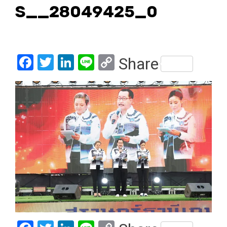
S__28049425_0
Facebook
Twitter
LinkedIn
Line
Copy
Share
Link