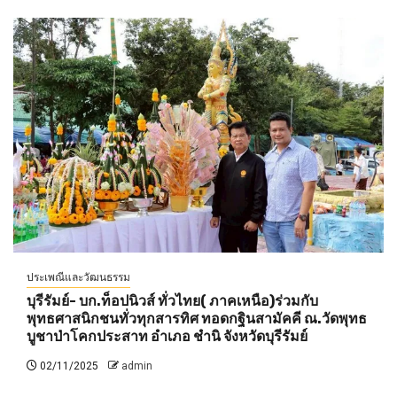
ประเพณีและวัฒนธรรม
บุรีรัมย์- บก.ท็อปนิวส์ ทั่วไทย( ภาคเหนือ)ร่วมกับ
พุทธศาสนิกชนทั่วทุกสารทิศ ทอดกฐินสามัคคี ณ.วัดพุทธ
บูชาป่าโคกประสาท อำเภอ ชำนิ จังหวัดบุรีรัมย์
02/11/2025
admin