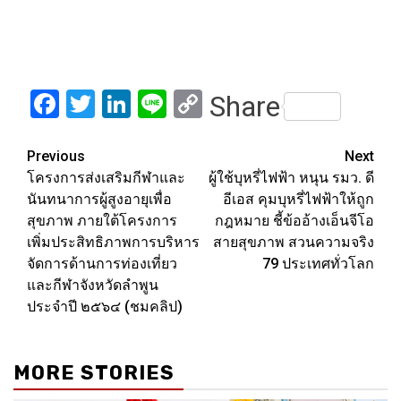
Facebook
Twitter
LinkedIn
Line
Copy
Share
Link
Post
Previous
Next
โครงการส่งเสริมกีฬาและ
ผู้ใช้บุหรี่ไฟฟ้า หนุน รมว. ดี
navigation
นันทนาการผู้สูงอายุเพื่อ
อีเอส คุมบุหรี่ไฟฟ้าให้ถูก
สุขภาพ ภายใต้โครงการ
กฎหมาย ชี้ข้ออ้างเอ็นจีโอ
เพิ่มประสิทธิภาพการบริหาร
สายสุขภาพ สวนความจริง
จัดการด้านการท่องเที่ยว
79 ประเทศทั่วโลก
และกีฬาจังหวัดลำพูน
ประจำปี ๒๕๖๔ (ชมคลิป)
MORE STORIES