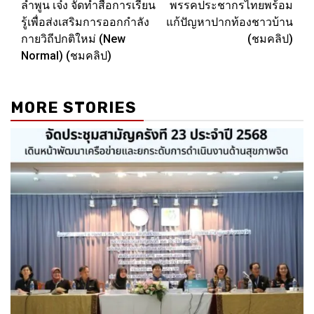
ลำพูน เจ๋ง จัดทำสื่อการเรียน
พรรคประชากรไทยพร้อม
navigation
รู้เพื่อส่งเสริมการออกกำลัง
แก้ปัญหาปากท้องชาวบ้าน
กายวิถีปกติใหม่ (New
(ชมคลิป)
Normal) (ชมคลิป)
MORE STORIES