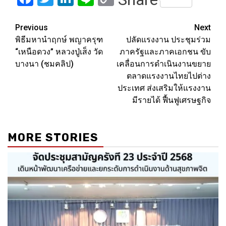
Link
Post
Previous
Next
พิธีมหานำฤกษ์ พญาครุฑ
ปลัดแรงงาน ประชุมร่วม
navigation
“เหนือดวง” หลวงปู่เส็ง วัด
ภาครัฐและภาคเอกชน ขับ
บางนา (ชมคลิป)
เคลื่อนการดำเนินงานขยาย
ตลาดแรงงานไทยไปต่าง
ประเทศ ส่งเสริมให้แรงงาน
มีรายได้ ฟื้นฟูเศรษฐกิจ
MORE STORIES