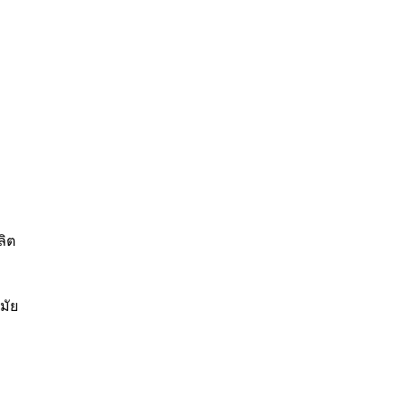
ลิต
มัย