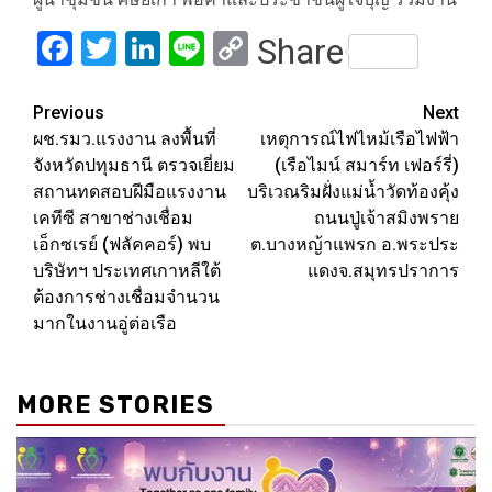
Facebook
Twitter
LinkedIn
Line
Copy
Share
Link
Post
Previous
Next
ผช.รมว.แรงงาน ลงพื้นที่
เหตุการณ์ไฟไหม้เรือไฟฟ้า
navigation
จังหวัดปทุมธานี ตรวจเยี่ยม
(เรือไมน์ สมาร์ท เฟอร์รี่)
สถานทดสอบฝีมือแรงงาน
บริเวณริมฝั่งแม่น้ำวัดท้องคุ้ง
เคทีซี สาขาช่างเชื่อม
ถนนปู่เจ้าสมิงพราย
เอ็กซเรย์ (ฟลัคคอร์) พบ
ต.บางหญ้าแพรก อ.พระประ
บริษัทฯ ประเทศเกาหลีใต้
แดงจ.สมุทรปราการ
ต้องการช่างเชื่อมจำนวน
มากในงานอู่ต่อเรือ
MORE STORIES