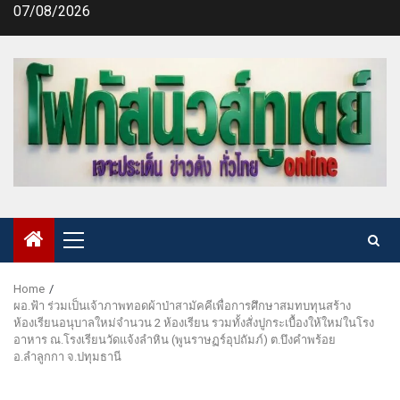
Skip
07/08/2026
to
content
Primary
Menu
Home
ผอ.ฟ้า ร่วมเป็นเจ้าภาพทอดผ้าป่าสามัคคีเพื่อการศึกษาสมทบทุนสร้าง
ห้องเรียนอนุบาลใหม่จำนวน 2 ห้องเรียน รวมทั้งสั่งปูกระเบื้องให้ใหม่ในโรง
อาหาร ณ.โรงเรียนวัดแจ้งลำหิน (พูนราษฏร์อุปถัมภ์) ต.บึงคำพร้อย
อ.ลำลูกกา จ.ปทุมธานี