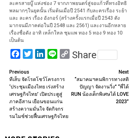
ละครสายบู๊ แห่งช่อง 7 จากภาพยนตร์สู่จอแก้วที่ทรงอิทธิ
พลมากๆในยุคนั้น เริ่มต้นเมื่อปี 2541 กับละครเรื่อง ระย้า
และ ละคร เรื่อง อังกอร์ (สร้างครั้งแรกเมื่อปี 2543 ดัง
มากจนมีภาคต่อในปี 2548 และ 2561) และงานอีกหลาย
เรื่องชื่อดัง อาทิ เหล็กใหล ชุมแพ ทอง 5 ทอง 9 ทอง 10
เป็นต้น
Facebook
Twitter
LinkedIn
Line
Copy
Share
Link
Post
Previous
Next
ทีเส็บ จัดโรดโชว์โครงการ
“สมาคมฯคนพิการทางสติ
navigation
‘ประชุมเมืองไทย เร่งสร้าง
ปัญญา จัดงานวิ่ง” “พี่ได้
เศรษฐกิจไทย’ เปิดประตูสู่
RUN น้องเด็กพิเศษได้ LOVE
ภาคอีสาน เยือนขอนแก่น
2023”
สร้างความมั่นใจ จัดกิจกร
รมไมซ์ช่วยฟื้นเศรษฐกิจไทย