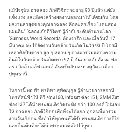
แม้ปัจจุบัน อาฉลอง ภักดีวิจิตร จะอายุ 93 ปีแล้ว แต่ยัง
แข็งแรง และยังคงสร้างผลงานออกมาให้ได้ชมกัน โดย
ผลงานล่าสุดของคุณอาฉลอง คือละครเรื่อง “แคนสอง
แผ่นดิน” ‘ฉลอง ภักดีวิจิตร’ ผู้กำกับระดับตำนานโลก
‘Guinness World Records’ ต้องจารึก และเมื่อวันที่ 17
มีนาคม 66 ได้จัดงานวันคล้ายวันเกิด ในวัย 93 ปี โดยมี
เหล่าศิลปินดารา ลูก ๆ หลาน ๆ ต่างมาร่วมแสดงความ
ยินดีในวันคล้ายวันเกิดครบ 92 ปี กันอย่างคับคั่ง ณ. ฟล
อร่า วิลล์ กอล์ฟ แอนด์ คันทรีคลับ ต.บางคูวัด อ.เมือง
ปทุมธานี
ในการนี้ ผอ.ฟ้า พรทิพา สุพัฒนุกูล ผู้อำนวยการสถานี
โทรทัศน์ฟ้าให้ ทีวี ช่อง160, Infosat ช่อง151, GMM Zat
ช่อง137 ได้นำพระสมเด็จวัดระฆัง กว่า 100 องค์ ไปมอบ
ให้ อาฉลอง ภักดีวิจิตร เพื่อที่จะได้แจก ทุกคนที่มาร่วม
งานวันเกิดตน ซึ่งทำให้ทุกคนที่ได้รับพระสมเด็จต่างดีใจ
และตื่นเต้นที่จะได้นำพระสมเด็จไปไว้บูชา