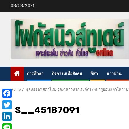
Skip
08/08/2026
to
content
การศึกษา
กิจกรรมเพื่อสังคม
กีฬา
ชาวบ้าน
Home
มูลนิธิออทิสติกไทย จัดงาน “วันรณรงค์ตระหนักรู้ออทิสติกโลก” ป
Facebook
S__45187091
Twitter
LinkedIn