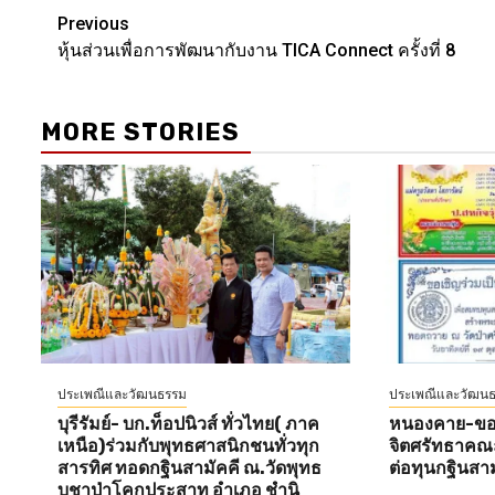
Post
Previous
หุ้นส่วนเพื่อการพัฒนากับงาน TICA Connect ครั้งที่ ​8
navigation
MORE STORIES
ประเพณีและวัฒนธรรม
ประเพณีและวัฒน
บุรีรัมย์- บก.ท็อปนิวส์ ทั่วไทย( ภาค
หนองคาย-ขอเ
เหนือ)ร่วมกับพุทธศาสนิกชนทั่วทุก
จิตศรัทธาคณ
สารทิศ ทอดกฐินสามัคคี ณ.วัดพุทธ
ต่อทุนกฐินสามั
บูชาป่าโคกประสาท อำเภอ ชำนิ