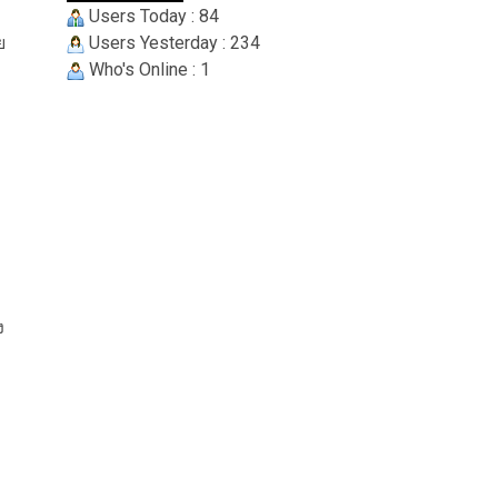
Users Today : 84
ย
Users Yesterday : 234
Who's Online : 1
ง