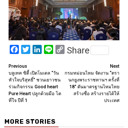
Facebook
Twitter
LinkedIn
Line
Copy
Share
Link
Post
Previous
Next
บลูเทค ซิตี้ เปิดโมเดล “วัน
กรมหม่อนไหม จัดงาน “ตรา
navigation
หัวใจบริสุทธิ์” ชวนเยาวชน
นกยูงพระราชทานฯ ครั้งที่
ร่วมกิจกรรม Good heart
18” ดันมาตรฐานไหมไทย
Pure Heart ปลูกด้วยมือ โต
สร้างชื่อ สร้างรายได้ให้
ที่ใจ ปีที่ 1
ประเทศ
MORE STORIES