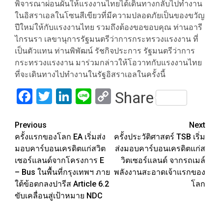
พิจารณาผ่อนผันให้แรงงานไทยได้เดินทางกลับไปทำงาน
ในอิสราเอลในโซนสีเขียวที่มีความปลอดภัยเป็นของขวัญ
ปีใหม่ให้กับแรงงานไทย รวมถึงต้องขอขอบคุณ ท่านอารี
ไกรนรา เลขานุการรัฐมนตรีว่าการกระทรวงแรงงาน ที่
เป็นตัวแทน ท่านพิพัฒน์ รัชกิจประการ รัฐมนตรีว่าการ
กระทรวงแรงงาน มาร่วมกล่าวให้โอวาทกับแรงงานไทย
ที่จะเดินทางไปทำงานในรัฐอิสราเอลในครั้งนี้
Facebook
Twitter
LinkedIn
Line
Copy
Share
Link
Post
Previous
Next
ครั้งแรกของโลก EA เริ่มส่ง
ครั้งประวัติศาสตร์ TSB เริ่ม
navigation
มอบคาร์บอนเครดิตแก่สวิต
ส่งมอบคาร์บอนเครดิตแก่ส
เซอร์แลนด์จากโครงการ E
วิตเซอร์แลนด์ จากรถเมล์
– Bus ในพื้นที่กรุงเทพฯ ภาย
พลังงานสะอาดเจ้าแรกของ
ใต้ข้อตกลงปารีส Article 6.2
โลก
ขับเคลื่อนสู่เป้าหมาย NDC