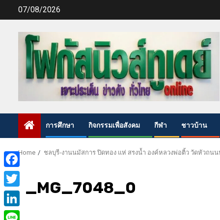
Skip
07/08/2026
to
content
การศึกษา
กิจกรรมเพื่อสังคม
กีฬา
ชาวบ้าน
Home
ชลบุรี-งานนมัสการ ปิดทอง แห่ สรงน้ำ องค์หลวงพ่อติ้ว วัดหัวถนน
Facebook
_MG_7048_0
Twitter
LinkedIn