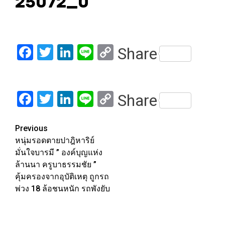
25072_0
Facebook
Twitter
LinkedIn
Line
Copy
Share
Link
Facebook
Twitter
LinkedIn
Line
Copy
Share
Link
Post
Previous
หนุ่มรอดตายปาฎิหาริย์
navigation
มั่นใจบารมี ” องค์บุญแห่ง
ล้านนา ครูบาธรรมชัย ”
คุ้มครองจากอุบัติเหตุ ถูกรถ
พ่วง 18 ล้อชนหนัก รถพังยับ