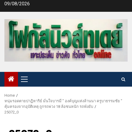
Skip
09/08/2026
to
content
Primary
Menu
Home
หนุ่มรอดตายปาฎิหาริย์ มั่นใจบารมี ” องค์บุญแห่งล้านนา ครูบาธรรมชัย ”
คุ้มครองจากอุบัติเหตุ ถูกรถพ่วง 18 ล้อชนหนัก รถพังยับ
25072_0