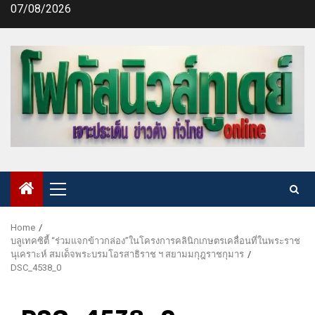
Skip
07/08/2026
to
content
Primary
Menu
Home
บลูเทคซิตี้ “ร่วมแจกข้าวกล่อง”ในโครงการคลินิกเกษตรเคลื่อนที่ในพระราช
นุเคราะห์ สมเด็จพระบรมโอรสาธิราช ฯ สยามมกุฎราชกุมาร
DSC_4538_0