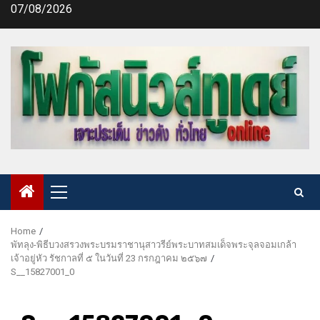
Skip
07/08/2026
to
content
Primary
Menu
Home
พัทลุง-พิธีบวงสรวงพระบรมราชานุสาวรีย์พระบาทสมเด็จพระจุลจอมเกล้า
เจ้าอยู่หัว รัชกาลที่ ๕ ในวันที่ 23 กรกฎาคม ๒๕๖๗
S__15827001_0