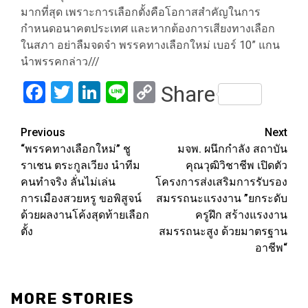
มากที่สุด เพราะการเลือกตั้งคือโอกาสสำคัญในการ
กำหนดอนาคตประเทศ และหากต้องการเสียงทางเลือก
ในสภา อย่าลืมจดจำ พรรคทางเลือกใหม่ เบอร์ 10” แกน
นำพรรคกล่าว///
Facebook
Twitter
LinkedIn
Line
Copy
Share
Link
Post
Previous
Next
“พรรคทางเลือกใหม่” ชู
มจพ. ผนึกกำลัง สถาบัน
navigation
ราเชน ตระกูลเวียง นำทีม
คุณวุฒิวิชาชีพ เปิดตัว
คนทำจริง ลั่นไม่เล่น
โครงการส่งเสริมการรับรอง
การเมืองสวยหรู ขอพิสูจน์
สมรรถนะแรงงาน ”ยกระดับ
ด้วยผลงานโค้งสุดท้ายเลือก
ครูฝึก สร้างแรงงาน
ตั้ง
สมรรถนะสูง ด้วยมาตรฐาน
อาชีพ“
MORE STORIES