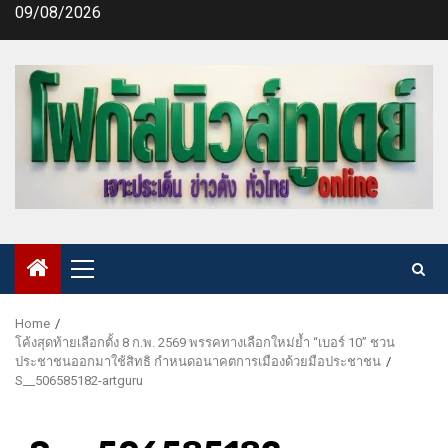
Skip
09/08/2026
to
content
Primary
Menu
Home
โค้งสุดท้ายเลือกตั้ง 8 ก.พ. 2569 พรรคทางเลือกใหม่ย้ำ “เบอร์ 10” ชวน
ประชาชนออกมาใช้สิทธิ กำหนดอนาคตการเมืองด้วยมือประชาชน
S__506585182-artguru