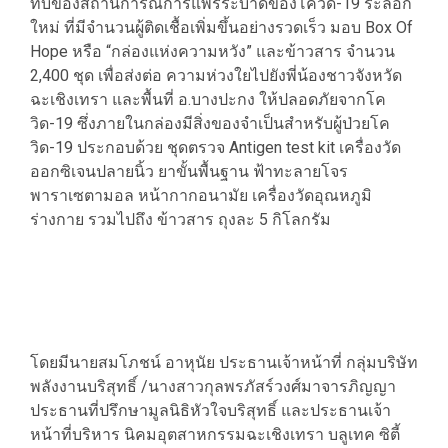
ทบของสถานการณ์การแพร่ระบาดของโควิด-19 ระลอก
ใหม่ ที่มีจำนวนผู้ติดเชื้อเพิ่มขึ้นอย่างรวดเร็ว มอบ Box Of
Hope หรือ “กล่องแห่งความหวัง” และข้าวสาร จำนวน
2,400 ชุด เพื่อส่งต่อ ความห่วงใยไปยังพี่น้องชาวจังหวัด
ฉะเชิงเทรา และพื้นที่ อ.บางปะกง ให้ปลอดภัยจากโค
วิด-19 ซึ่งภายในกล่องมีสิ่งของจำเป็นสำหรับผู้ป่วยโค
วิด-19 ประกอบด้วย ชุดตรวจ Antigen test kit เครื่องวัด
ออกซิเจนปลายนิ้ว ยาขั้นพื้นฐาน ฟ้าทะลายโจร
พาราเซตามอล หน้ากากอนามัย เครื่องวัดอุณหภูมิ
ร่างกาย รวมไปถึง ข้าวสาร ถุงละ 5 กิโลกรัม
โดยมีนายสมโภชน์ อาหุนัย ประธานเจ้าหน้าที่ กลุ่มบริษัท
พลังงานบริสุทธิ์ /นางสาวกุลพรภัสร์วงศ์มาจารภิญญา
ประธานที่ปรึกษามูลนิธิหัวใจบริสุทธิ์ และประธานเจ้า
หน้าที่บริหาร นิคมอุตสาหกรรมฉะเชิงเทรา บลูเทค ซิตี้