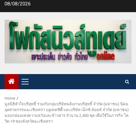
Skip
08/08/2026
to
content
Primary
Menu
Home
มูลนิธิหัวใจบริสุทธิ์ ร่วมกับกลุ่มบริษัทพลังงานบริสุทธิ์ จำกัด (มหาชน) นิคม
อุตสาหกรรมฉะเชิงเทรา บลูเทคซิตี้ และบริษัท เน็กซ์ พ้อยท์ จำกัด (มหาชน)
มอบกล่องแห่งความหวังและข้าวสาร จำนวน 2,400 ชุด เพื่อใช้ในภารกิจ โค
วิด-19 ของจังหวัดฉะเชิงเทรา