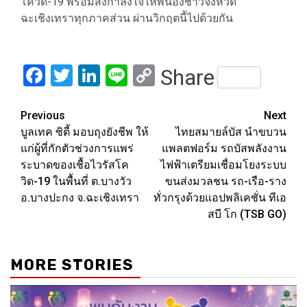
โควิด-19 พร้อมส่งกำลังใจให้พี่น้องชาวจังหวัด
ฉะเชิงเทราทุกภาคส่วน ผ่านวิกฤตนี้ไปด้วยกัน
Facebook
Twitter
LinkedIn
Line
Copy
Share
Link
Post
Previous
Next
บูลเทค ซิตี้ มอบถุงยังชีพ ให้
ไทยสมายล์บัส นำขบวน
navigation
แก่ผู้ที่กักตัวช่วงการแพร่
แพลตฟอร์ม รถบัสพลังงาน
ระบาดของเชื้อไวรัสโค
ไฟฟ้าเตรียมเชื่อมโยงระบบ
วิด-19 ในพื้นที่ ต.บางวัว
ขนส่งมวลชน รถ-เรือ-ราง
อ.บางปะกง จ.ฉะเชิงเทรา
ทั่วกรุงด้วยแอปพลิเคชั่น ทีเอ
สบี โก (TSB GO)
MORE STORIES