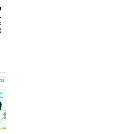
t
ย
ง
)