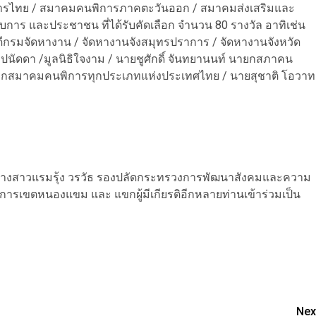
ิการไทย / สมาคมคนพิการภาคตะวันออก / สมาคมส่งเสริมและ
าร และประชาชน ที่ได้รับคัดเลือก จำนวน 80 รางวัล อาทิเช่น
ีกรมจัดหางาน / จัดหางานจังสมุทรปราการ / จัดหางานจังหวัด
ุ๋ม ปนัดดา /มูลนิธิใจงาม / นายชูศักดิ์ จันทยานนท์ นายกสภาคน
ายกสมาคมคนพิการทุกประเภทแห่งประเทศไทย / นายสุชาติ โอวาท
ธ์ / นางสาวแรมรุ้ง วรวัธ รองปลัดกระทรวงการพัฒนาสังคมและความ
วยการเขตหนองแขม และ แขกผู้มีเกียรติอีกหลายท่านเข้าร่วมเป็น
Nex