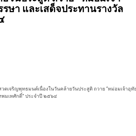
 พรรษา และเสด็จประทานรางวัล
๔
สวดเจริญพุทธมนต์เนื่องในวันคล้ายวันประสูติ ถวาย “หม่อมเจ้าอุทั
ทพมเหศักดิ์” ประจำปี ๒๕๖๔