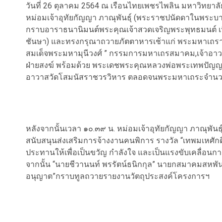
วันที่ 26 ตุลาคม 2564 ณ เรือนไทยเพชรไพลิน มหาวิทยา
หม่อมเจ้าอุทัยกัญญา ภาณุพันธุ์ (พระราชปนัดดาในพระบาทส
กราบอาราธนานิมนต์พระคุณเจ้าสวดเจริญพระพุทธมนต์ เนื
ชันษา) และทรงกรุณาถวายภัตตาหารเช้าแก่ พระมหาเถราน
สมเด็จพระมหามุนีวงศ์ ” กรรมการมหาเถรสมาคม,เจ้าอาว
ฝ่ายสงฆ์ พร้อมด้วย พระเดชพระคุณหลวงพ่อพระเทพปัญญามุน
อาวาสวัดโสมนัสราชวรวิหาร ตลอดจนพระมหาเถระจำนวน
หลังจากนั้นเวลา ๑๐.๓๙ น. หม่อมเจ้าอุทัยกัญญา ภาณุพันธุ
สนับสนุนส่งเสริมการจ้างงานคนพิการ รางวัล “เทพมเหศักดิ์
ประทานให้เพื่อเป็นขวัญ กำลังใจ และเป็นแรงขับเคลื่อนกา
จากนั้น “นายชีวานนท์ พรรัตน์ธนิกกุล” นายกสมาคมสห
อนุญาต”กราบทูลถวายรายงานวัตถุประสงค์โครงการฯ