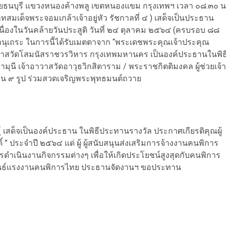
ลัยธนบุรี แขวงหนองค้างพลู เขตหนองแขม กรุงเทพฯ เวลา ๐๘.๓๐ น
มเด็จพระจอมเกล้าเจ้าอยู่หัว รัชกาลที่ ๔ ) เสด็จเป็นประธาน
่องในวันคล้ายวันประสูติ วันที่ ๒๔ ตุลาคม ๒๕๖๔ (ครบรอบ ๘๘
ุเถระ ในการนี้ได้รับเมตตาจาก “พระเดชพระคุณเจ้าประคุณ
าสวัดโสมนัสราชวรวิหาร กรุงเทพมหานคร เป็นองค์ประธานในพิธ
ี เจ้าอาวาสวัดอาวุธวิกสิตาราม / พระราชกิตติมงคล ผู้ช่วยเจ้า
 ๙ รูป ร่วมสวดเจริญพระพุทธมนต์ถวาย
์ เสด็จเป็นองค์ประธาน ในพิธีประทานรางวัล ประกาศเกียรติคุณผู้
 ” ประจำปี ๒๕๖๔ แด่ ผู้ ผู้สนับสนุนส่งเสริมการจ้างงานคนพิการ
รดำเนินงานกิจกรรมต่างๆ เพื่อให้เกิดประโยชน์สูงสุดกับคนพิการ
พันธ์แรงงานคนพิการไทย ประธานจัดงานฯ ขอประทาน