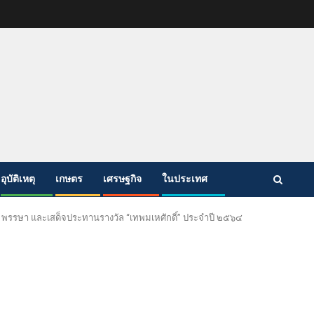
อุบัติเหตุ
เกษตร
เศรษฐกิจ
ในประเทศ
 ๘๘ พรรษา และเสด็จประทานรางวัล “เทพมเหศักดิ์” ประจำปี ๒๕๖๔