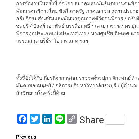
การจัดงานในครั้งนี้ จัดโดย สมาคมสหพันธ์แรงงานคนพ
พัฒนาคนพิการไทย ซึ่งมี ภาครัฐ ภาคเอกชน สถานประกอบก
อธืบดีกรมส่งเสริมและพัฒนาคุณภาพชีวิตคนพิการ / อธิบด
ชลบุรี / บิณฑ์-เอกพันธ์ บรรลือฤทธิ์ / เค เยาวราช / ดร.บ
พิการทุกประเภทแห่งประเทศไทย / นายศุพชีพ ดิษเทศ น
วรรณสกุล บริษัท โอวาทแมด ฯลฯ
ทั้งนี้ยังได้รับเกียรติจาก หม่อมราชวงศ์วรปภา จักรพัน
มั่นคงของมนุษย์ / อธิการบดีมหาวิทยาลัยธนบุรี / ผู้อำน
สักขีพยานในครั้งนี้ด้วย
Facebook
Twitter
LinkedIn
Line
Copy
Share
Link
Post
Previous