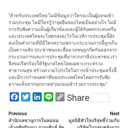
“สำหรับประเทศไทย ไม่มีข้อมูลว่าใครจะเป็นผู้แทนเข้า
ร่วมประชุม ไม่มีใครรู้ว่าจุดยืนของไทยเป็นอย่างไร ไม่มี
การรับฟังความเห็นผู้เกี่ยวข้องและผู้ได้รับผลกระทบหรือ
และประเทศไทยจะไปตกลงอะไรในเวทีการประชุมนี้ยัง
คงเป็นคำถามที่มีมีใครทราบเพราะกระบวนการนี้ถูกเก็บ
เป็นความลับ ประชาชนและสื่อมวลชนถูกกีดกันออกจาก
กระบวนการและการประชุมที่มาจากภาษีประชาชน เรา
จึงขอเรียกร้องให้รัฐบาลไทยโดยเฉพาะกระทรวง
สาธารณสุข สร้างความโปร่งใสในการเข้าประชุมครั้งนี้
และมีการกำหนดท่าทีของประเทศไทยโดยการรับฟัง
ความเห็นจากทุกภาคส่วนก่อนเข้าร่วมการประชุม”
Facebook
Twitter
LinkedIn
Line
Copy
Share
Link
Post
Previous
Next
สำนักเลขานุการในหม่อม
มูลนิธิหัวใจบริสุทธิ์ร่วมกับ
navigation
เจ้าอุทัยกัญญา ภาณุพันธุ์ จัด
บริษัทในกลุ่มพลังงาน