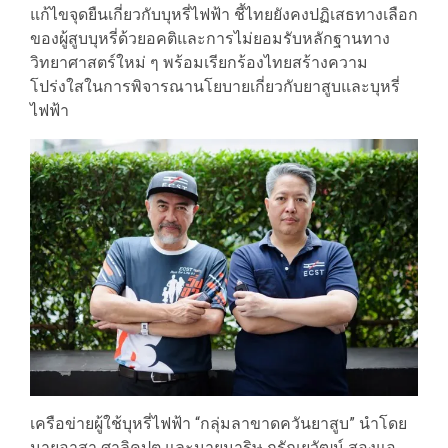
แก้ไขจุดยืนเกี่ยวกับบุหรี่ไฟฟ้า ชี้ไทยยังคงปฏิเสธทางเลือก
ของผู้สูบบุหรี่ด้วยอคติและการไม่ยอมรับหลักฐานทาง
วิทยาศาสตร์ใหม่ ๆ พร้อมเรียกร้องไทยสร้างความ
โปร่งใสในการพิจารณานโยบายเกี่ยวกับยาสูบและบุหรี่
ไฟฟ้า
เครือข่ายผู้ใช้บุหรี่ไฟฟ้า “กลุ่มลาขาดควันยาสูบ” นำโดย
นายอาสา ศาลิคุปต และนายมาริษ กรัณยวัฒน์ สองแอ