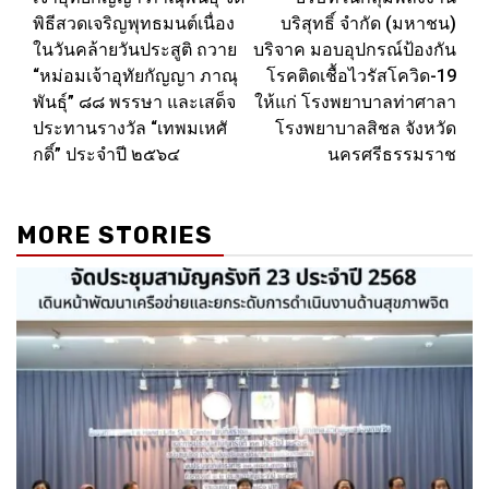
พิธีสวดเจริญพุทธมนต์เนื่อง
บริสุทธิ์ จำกัด (มหาชน)
ในวันคล้ายวันประสูติ ถวาย
บริจาค มอบอุปกรณ์ป้องกัน
“หม่อมเจ้าอุทัยกัญญา ภาณุ
โรคติดเชื้อไวรัสโควิด-19
พันธุ์” ๘๘ พรรษา และเสด็จ
ให้แก่ โรงพยาบาลท่าศาลา
ประทานรางวัล “เทพมเหศั
โรงพยาบาลสิชล จังหวัด
กดิ์” ประจำปี ๒๕๖๔
นครศรีธรรมราช
MORE STORIES