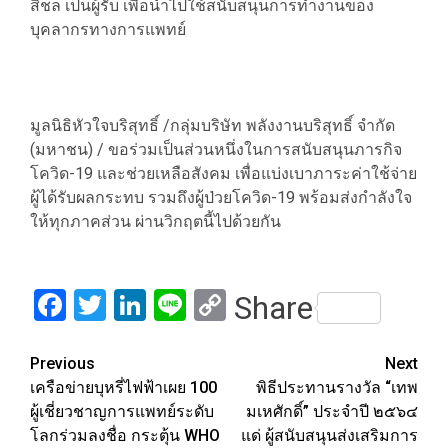
สิชล เป็นผู้รับ เพื่อนำไปใช้สนับสนุนการทำงานของ
บุคลากรทางการแพทย์
มูลนิธิหัวใจบริสุทธิ์ /กลุ่มบริษัท พลังงานบริสุทธิ์ จำกัด
(มหาชน) / ขอร่วมเป็นส่วนหนึ่งในการสนับสนุนภารกิจ
โควิด-19 และช่วยเหลือสังคม เพื่อแบ่งเบาภาระค่าใช้จ่าย
ผู้ได้รับผลกระทบ รวมถึงผู้ป่วยโควิด-19 พร้อมส่งกำลังใจ
ให้ทุกภาคส่วน ผ่านวิกฤตนี้ไปด้วยกัน
Facebook
Twitter
LinkedIn
Line
Copy
Share
Link
Post
Previous
Next
เครือข่ายบุหรี่ไฟฟ้าเผย 100
พิธีประทานรางวัล “เทพ
navigation
ผู้เชี่ยวชาญการแพทย์ระดับ
มเหศักดิ์” ประจำปี ๒๕๖๔
โลกร่วมลงชื่อ กระตุ้น WHO
แด่ ผู้สนับสนุนส่งเสริมการ