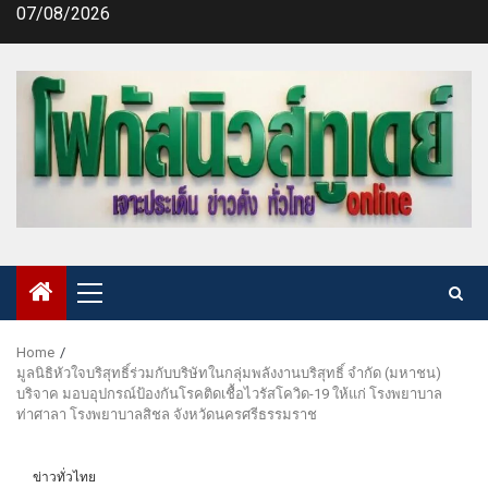
Skip
07/08/2026
to
content
Primary
Menu
Home
มูลนิธิหัวใจบริสุทธิ์ร่วมกับบริษัทในกลุ่มพลังงานบริสุทธิ์ จำกัด (มหาชน)
บริจาค มอบอุปกรณ์ป้องกันโรคติดเชื้อไวรัสโควิด-19 ให้แก่ โรงพยาบาล
ท่าศาลา โรงพยาบาลสิชล จังหวัดนครศรีธรรมราช
ข่าวทั่วไทย