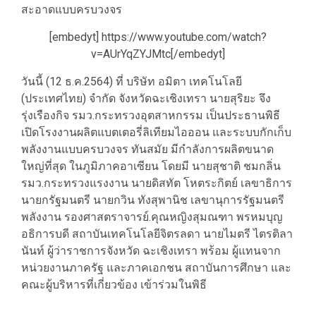
สะอาดแบบครบวงจร
[embedyt] https://www.youtube.com/watch?
v=AUrYqZYJMtc[/embedyt]
วันนี้ (12 ธ.ค.2564) ที่ บริษัท อมิตา เทคโนโลยี
(ประเทศไทย) จำกัด จังหวัดฉะเชิงเทรา นายสุริยะ จึง
รุ่งเรืองกิจ รมว.กระทรวงอุตสาหกรรม เป็นประธานพิธี
เปิดโรงงานผลิตแบตเตอรี่ลิเทียมไอออน และระบบกักเก็บ
พลังงานแบบครบวงจร ทันสมัย มีกำลังการผลิตขนาด
ใหญ่ที่สุด ในภูมิภาคอาเซียน โดยมี นายสุชาติ ชมกลิ่น
รมว.กระทรวงแรงงาน นายดิสทัต โหตระกิตย์ เลขาธิการ
นายกรัฐมนตรี นายกวิน ทังสุพานิช เลขานุการรัฐมนตรี
พลังงาน รองศาสตราจารย์.คุณหญิงสุมณฑา พรหมบุญ
อธิการบดี สถาบันเทคโนโลยีจิตรลดา นายไมตรี ไตรติลา
นันท์ ผู้ว่าราชการจังหวัด ฉะเชิงเทรา พร้อม ผู้แทนจาก
หน่วยงานภาครัฐ และภาคเอกชน สถาบันการศึกษา และ
คณะผู้บริหารที่เกี่ยวข้อง เข้าร่วมในพิธี