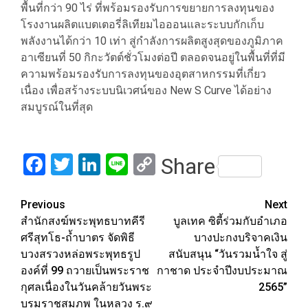
พื้นที่กว่า 90 ไร่ ที่พร้อมรองรับการขยายการลงทุนของ
โรงงานผลิตแบตเตอรี่ลิเทียมไอออนและระบบกักเก็บ
พลังงานได้กว่า 10 เท่า สู่กำลังการผลิตสูงสุดของภูมิภาค
อาเซียนที่ 50 กิกะวัตต์ชั่วโมงต่อปี ตลอดจนอยู่ในพื้นที่ที่มี
ความพร้อมรองรับการลงทุนของอุตสาหกรรมที่เกี่ยว
เนื่อง เพื่อสร้างระบบนิเวศน์ของ New S Curve ได้อย่าง
สมบูรณ์ในที่สุด
Facebook
Twitter
LinkedIn
Line
Copy
Share
Link
Post
Previous
Next
สำนักสงฆ์พระพุทธบาทคีรี
บูลเทค ซิตี้ร่วมกับอำเภอ
navigation
ศรีสุทโธ-ถ้ำบาตร จัดพิธี
บางปะกงบริจาคเงิน
บวงสรวงหล่อพระพุทธรูป
สนับสนุน “วันรวมน้ำใจ สู่
องค์ที่ 99 ถวายเป็นพระราช
กาชาด ประจำปีงบประมาณ
กุศลเนื่องในวันคล้ายวันพระ
2565”
บรมราชสมภพ ในหลวง ร.๙