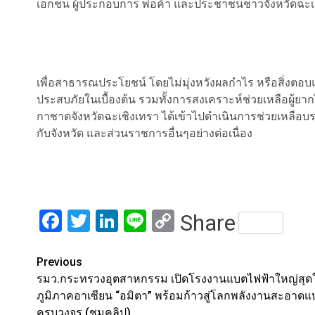
เอกชน ผู้ประกอบการ พ่อค้า และประชาชนชาวจังหวัดฉะเ
เพื่อสาธารณประโยชน์ โดยไม่มุ่งหวังผลกำไร หรือสิ่งตอบ
ประสบภัยในเบื้องต้น รวมทั้งการสงเคราะห์ช่วยเหลือผู้ยากไ
กาชาดจังหวัดฉะเชิงเทรา ได้เข้าไปดำเนินการช่วยเหลือบร
กับจังหวัด และส่วนราชการอื่นๆอย่างต่อเนื่อง
Facebook
Twitter
LinkedIn
Line
Copy
Share
Link
Post
Previous
รมว.กระทรวงอุตสาหกรรม เปิดโรงงานแบตไฟฟ้าใหญ่สุด
navigation
ภูมิภาคอาเซียน “อมิตา” พร้อมก้าวสู่โลกพลังงานสะอาดแ
ครบวงจร (ชมคลิป)