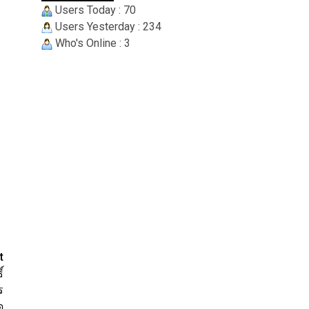
Users Today : 70
Users Yesterday : 234
Who's Online : 3
า
t
์
ร
ด