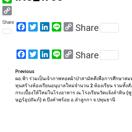
Line
Copy
Share
Facebook
Twitter
LinkedIn
Line
Copy
Share
Link
Link
Facebook
Twitter
LinkedIn
Line
Copy
Share
Link
Post
Previous
ผอ.ฟ้า ร่วมเป็นเจ้าภาพทอดผ้าป่าสามัคคีเพื่อการศึกษาส
navigation
ทุนสร้างห้องเรียนอนุบาลใหม่จำนวน 2 ห้องเรียน รวมทั้งสั่ง
กระเบื้องให้ใหม่ในโรงอาหาร ณ.โรงเรียนวัดแจ้งลำหิน (พ
ษฏร์อุปถัมภ์) ต.บึงคำพร้อย อ.ลำลูกกา จ.ปทุมธานี