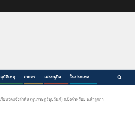
อุบัติเหตุ
เกษตร
เศรษฐกิจ
ในประเทศ
รียนวัดแจ้งลำหิน (พูนราษฏร์อุปถัมภ์) ต.บึงคำพร้อย อ.ลำลูกกา