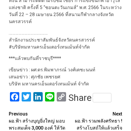
ทั้งนี้ สามารถติดตามรับชม เชียร์ การแข่งขันกีฬาอาวุโส
แห่งชาติ ครั้งที่ 5 “ชอนตะวันเกมส์” พ.ศ. 2566 ในระหว่าง
วันที่ 22 – 28 เมษายน 2566 ที่สนามกีฬากลางจังหวัด
นครสวรรค์
………………………………….
สำนักงานประชาสัมพันธ์จังหวัดนครสวรรค์
#บริษัทมหานครเอ็นเตอร์เทนเม้นท์จำกัด
***แล้วพบกันที่ราชบุรี****
เขียนข่าว : ผศ.ดร.พิมพาภรณ์ วงศ์เตชะนนท์
เสนอข่าว : ศุภชัย เพชรยศ
บริษัท มหานครเอ็นเตอร์เทนเม้นท์ จำกัด
Facebook
Twitter
LinkedIn
Line
Copy
Share
Link
Post
Previous
Next
ผอ.ฟ้า สร้างบุญยิ่งใหญ่ มอบ
ผอ.ฟ้า รวมพลังศรัทธา !
navigation
พระสมเด็จ 3,000 องค์ ให้วัด
สร้างโบสถ์ให้แล้วเสร็จ