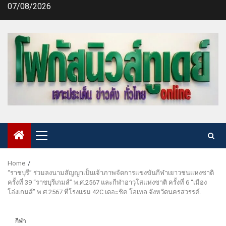
Skip
07/08/2026
to
content
Primary
Menu
Home
“ราชบุรี” ร่วมลงนามสัญญาเป็นเจ้าภาพจัดการแข่งขันกีฬาเยาวชนแห่งชาติ
ครั้งที่ 39 “ราชบุรีเกมส์” พ.ศ.2567 และกีฬาอาวุโสแห่งชาติ ครั้งที่ 6 “เมือง
โอ่งเกมส์” พ.ศ.2567 ที่โรงแรม 42C เดอะชิค โอเทล จังหวัดนครสวรรค์.
กีฬา