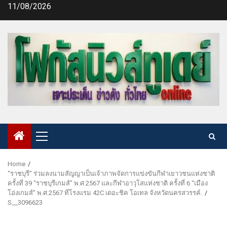
Skip
11/08/2026
to
content
Primary
Menu
Home
“ราชบุรี” ร่วมลงนามสัญญาเป็นเจ้าภาพจัดการแข่งขันกีฬาเยาวชนแห่งชาติ
ครั้งที่ 39 “ราชบุรีเกมส์” พ.ศ.2567 และกีฬาอาวุโสแห่งชาติ ครั้งที่ 6 “เมือง
โอ่งเกมส์” พ.ศ.2567 ที่โรงแรม 42C เดอะชิค โอเทล จังหวัดนครสวรรค์.
S__3096623