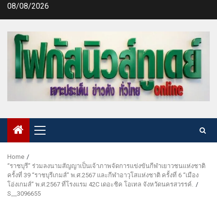
Skip
08/08/2026
to
content
Primary
Menu
Home
“ราชบุรี” ร่วมลงนามสัญญาเป็นเจ้าภาพจัดการแข่งขันกีฬาเยาวชนแห่งชาติ
ครั้งที่ 39 “ราชบุรีเกมส์” พ.ศ.2567 และกีฬาอาวุโสแห่งชาติ ครั้งที่ 6 “เมือง
โอ่งเกมส์” พ.ศ.2567 ที่โรงแรม 42C เดอะชิค โอเทล จังหวัดนครสวรรค์.
S__3096655