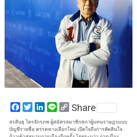
Facebook
Twitter
LinkedIn
Line
Copy
Share
Link
สรสินธุ ไตรจักรภพ ผู้สมัครสมาชิกสภาผู้แทนราษฎรแบบ
บัญชีรายชื่อ พรรคทางเลือกใหม่ เปิดใจถึงการตัดสินใจ
ก้าวเข้าสู่สนามการเมืองอีกครั้ง โดยระบุว่า การเมือง