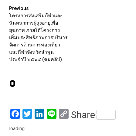
Facebook
Twitter
LinkedIn
Line
Copy
Share
Link
loading...
Facebook
Twitter
LinkedIn
Line
Copy
Share
Link
Post
Previous
ไทยสมายล์บัส นำขบวน
navigation
แพลตฟอร์ม รถบัสพลังงาน
ไฟฟ้าเตรียมเชื่อมโยงระบบ
ขนส่งมวลชน รถ-เรือ-ราง
ทั่วกรุงด้วยแอปพลิเคชั่น ทีเอ
สบี โก (TSB GO)