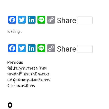
Facebook
Twitter
LinkedIn
Line
Copy
Share
Link
loading...
Facebook
Twitter
LinkedIn
Line
Copy
Share
Link
Post
Previous
พิธีประทานรางวัล “เทพ
navigation
มเหศักดิ์” ประจำปี ๒๕๖๔
แด่ ผู้สนับสนุนส่งเสริมการ
จ้างงานคนพิการ
0