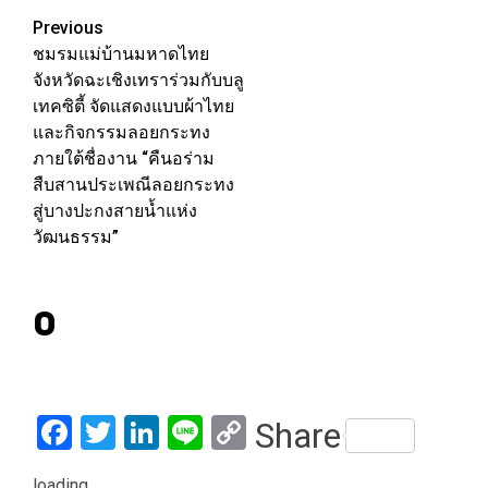
Post
Previous
ชมรมแม่บ้านมหาดไทย
navigation
จังหวัดฉะเชิงเทราร่วมกับบลู
เทคซิตี้ จัดแสดงแบบผ้าไทย
และกิจกรรมลอยกระทง
ภายใต้ชื่องาน “คืนอร่าม
สืบสานประเพณีลอยกระทง
สู่บางปะกงสายน้ำแห่ง
วัฒนธรรม”
0
Facebook
Twitter
LinkedIn
Line
Copy
Share
Link
loading...