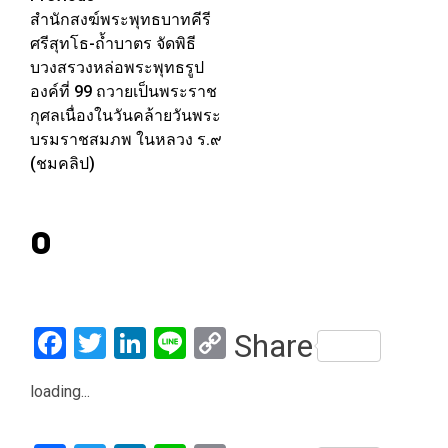
สำนักสงฆ์พระพุทธบาทคีรี
navigation
ศรีสุทโธ-ถ้ำบาตร จัดพิธี
บวงสรวงหล่อพระพุทธรูป
องค์ที่ 99 ถวายเป็นพระราช
กุศลเนื่องในวันคล้ายวันพระ
บรมราชสมภพ ในหลวง ร.๙
(ชมคลิป)
0
Facebook
Twitter
LinkedIn
Line
Copy
Share
Link
loading...