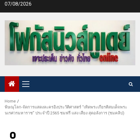
Skip
07/08/2026
to
content
Primary
Menu
Home
พิษณุโลก-จัดการแสดงละครอิงประวัติศาสตร์ “เทิดพระเกียรติสมเด็จพระ
นเรศวรมหาราช” ประจำปี 2565 ชมฟรี แสง เสียง สุดอลังการ (ชมคลิป)
0