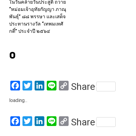
ในวันคล้ายวันประสูติ ถวาย
“หม่อมเจ้าอุทัยกัญญา ภาณุ
พันธุ์” ๘๘ พรรษา และเสด็จ
ประทานรางวัล “เทพมเหศั
กดิ์” ประจำปี ๒๕๖๔
0
Facebook
Twitter
LinkedIn
Line
Copy
Share
Link
loading...
Facebook
Twitter
LinkedIn
Line
Copy
Share
Link