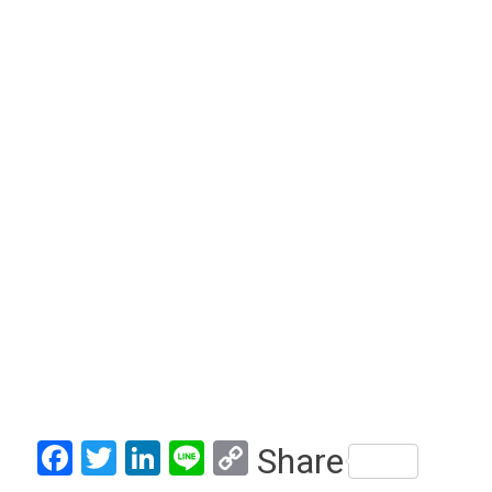
Facebook
Twitter
LinkedIn
Line
Copy
Share
Link
Post
Previous
โครงการส่งเสริมกีฬาและ
navigation
นันทนาการผู้สูงอายุเพื่อ
สุขภาพ ภายใต้โครงการ
เพิ่มประสิทธิภาพการบริหาร
จัดการด้านการท่องเที่ยว
และกีฬาจังหวัดลำพูน
ประจำปี ๒๕๖๔ (ชมคลิป)
0