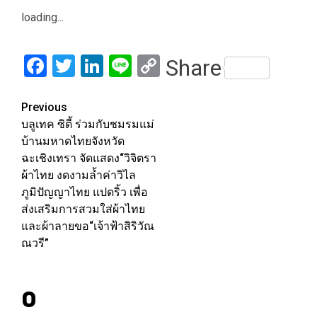
Link
loading...
Facebook
Twitter
LinkedIn
Line
Copy
Share
Link
Post
Previous
บลูเทค ซิตี้ ร่วมกับชมรมแม่
navigation
บ้านมหาดไทยจังหวัด
ฉะเชิงเทรา จัดแสดง“วิจิตรา
ผ้าไทย งดงามล้ำค่าวิไล
ภูมิปัญญาไทย แปดริ้ว เพื่อ
ส่งเสริมการสวมใส่ผ้าไทย
และผ้าลายขอ“เจ้าฟ้าสิริวัณ
ณวรี”
0