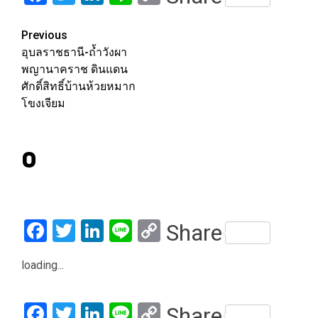
Link
Post
Previous
อุบลราชธานี-ถ้ำวังผา
navigation
พญานาคราช ดินแดน
ศักดิ์สิทธิ์บ้านห้วยหมาก
โขงเจียม
0
Facebook
Twitter
LinkedIn
Line
Copy
Share
Link
loading...
Facebook
Twitter
LinkedIn
Line
Copy
Share