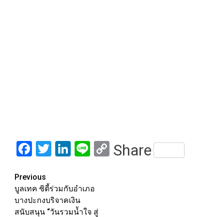
Facebook
Twitter
LinkedIn
Line
Copy
Share
Link
Post
Previous
บูลเทค ซิตี้ร่วมกับอำเภอ
navigation
บางปะกงบริจาคเงิน
สนับสนุน “วันรวมน้ำใจ สู่